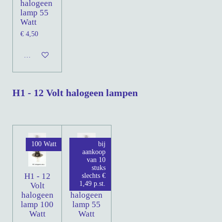
halogeen
lamp 55
Watt
€ 4,50
In winkelwagen
H1 - 12 Volt halogeen lampen
100 Watt
bij
aankoop
van 10
stuks
H1 - 12
H1 - 12
slechts €
1,49 p.st.
Volt
Volt
halogeen
halogeen
lamp 100
lamp 55
Watt
Watt