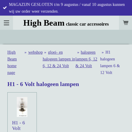
MAGAZIJN GESLOTEN t/m 9 augustus / vanaf 10 augustus kunnen
Ga
wij uw order weer verzenden.
direct
naar
High Beam
classic car accessoires
de
hoofdinhoud
High
»
webshop
»
gloei- en
»
halogeen
»
H1
Beam
halogeen lampen in
lampen 6, 12
halogeen
home
6, 12 & 24 Volt
& 24 Volt
lampen 6 &
page
12 Volt
H1 - 6 Volt halogeen lampen
H1 - 6
Volt