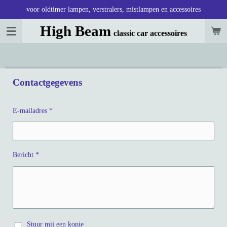
voor oldtimer lampen, verstralers, mistlampen en accessoires
Ga
direct
High Beam
classic car accessoires
naar
de
hoofdinhoud
Contactgegevens
E-mailadres *
Bericht *
Stuur mij een kopie