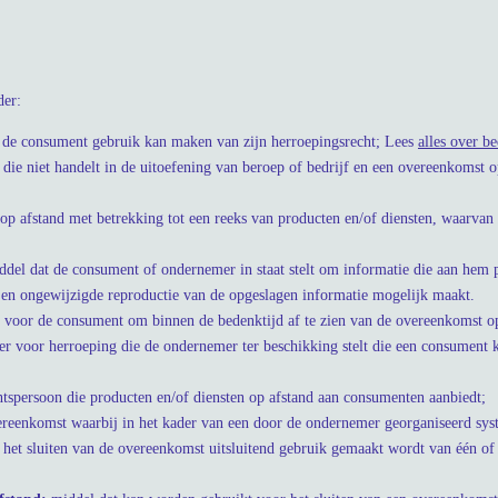
der:
 de consument gebruik kan maken van zijn herroepingsrecht; Lees
alles over b
 die niet handelt in de uitoefening van beroep of bedrijf en een overeenkomst
p afstand met betrekking tot een reeks van producten en/of diensten, waarvan 
ddel dat de consument of ondernemer in staat stelt om informatie die aan hem pe
 en ongewijzigde reproductie van de opgeslagen informatie mogelijk maakt.
 voor de consument om binnen de bedenktijd af te zien van de overeenkomst op
r voor herroeping die de ondernemer ter beschikking stelt die een consument k
chtspersoon die producten en/of diensten op afstand aan consumenten aanbiedt;
ereenkomst waarbij in het kader van een door de ondernemer georganiseerd sys
t het sluiten van de overeenkomst uitsluitend gebruik gemaakt wordt van één 