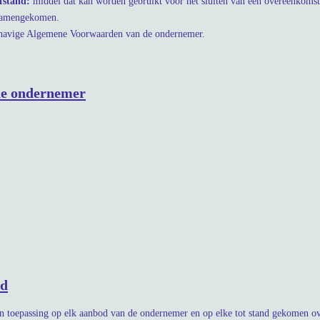
fstand:
middel dat kan worden gebruikt voor het sluiten van een overeenkoms
n samengekomen.
havige Algemene Voorwaarden van de ondernemer.
 de ondernemer
id
 toepassing op elk aanbod van de ondernemer en op elke tot stand gekomen ov