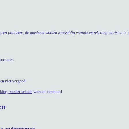
een probleem, de goederen worden zorgvuldig verpakt en rekening en risico is v
tourneren.
den
niet
vergoed
king, zonder schade
worden verstuurd
en
 de ondernemer