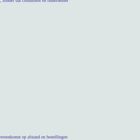
t, zonder dat consument en ondernemer
ereenkomst op afstand en bestellingen