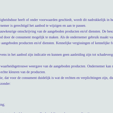
igheidsduur heeft of onder voorwaarden geschiedt, wordt dit nadrukkelijk in 
rnemer is gerechtigd het aanbod te wijzigen en aan te passen.
nauwkeurige omschrijving van de aangeboden producten en/of diensten. De besc
od door de consument mogelijk te maken. Als de ondernemer gebruik maakt van
aangeboden producten en/of diensten. Kennelijke vergissingen of kennelijke f
evens in het aanbod zijn indicatie en kunnen geen aanleiding zijn tot schadeve
en waarheidsgetrouwe weergave van de aangeboden producten. Ondernemer kan n
echte kleuren van de producten.
e, dat voor de consument duidelijk is wat de rechten en verplichtingen zijn, d
jzonder:
ing;