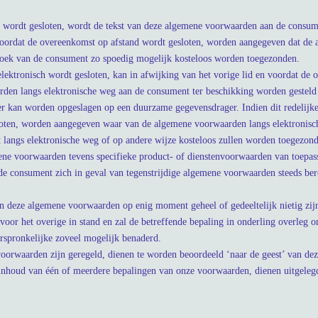
 wordt gesloten, wordt de tekst van deze algemene voorwaarden aan de consumen
l voordat de overeenkomst op afstand wordt gesloten, worden aangegeven dat de
rzoek van de consument zo spoedig mogelijk kosteloos worden toegezonden.
lektronisch wordt gesloten, kan in afwijking van het vorige lid en voordat de 
rden langs elektronische weg aan de consument ter beschikking worden gesteld
 kan worden opgeslagen op een duurzame gegevensdrager. Indien dit redelijkerw
loten, worden aangegeven waar van de algemene voorwaarden langs elektroni
 langs elektronische weg of op andere wijze kosteloos zullen worden toegezon
ene voorwaarden tevens specifieke product- of dienstenvoorwaarden van toepassi
e consument zich in geval van tegenstrijdige algemene voorwaarden steeds bero
n deze algemene voorwaarden op enig moment geheel of gedeeltelijk nietig zijn
oor het overige in stand en zal de betreffende bepaling in onderling overleg
orspronkelijke zoveel mogelijk benaderd.
 voorwaarden zijn geregeld, dienen te worden beoordeeld ‘naar de geest’ van d
 inhoud van één of meerdere bepalingen van onze voorwaarden, dienen uitgelegd