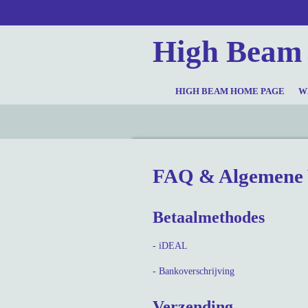
Ga
direct
High Beam
naar
de
hoofdinhoud
HIGH BEAM HOME PAGE
W
FAQ & Algemene
Betaalmethodes
- iDEAL
- Bankoverschrijving
Verzending