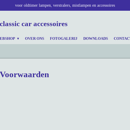
voor oldtimer lampen, verstralers, mistlampen en accessoires
classic car accessoires
EBSHOP
OVER ONS
FOTOGALERIJ
DOWNLOADS
CONTAC
 Voorwaarden