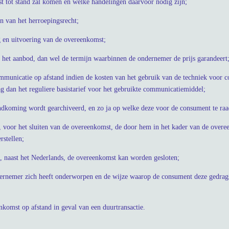
 tot stand zal komen en welke handelingen daarvoor nodig zijn;
jn van het herroepingsrecht;
g en uitvoering van de overeenkomst;
 het aanbod, dan wel de termijn waarbinnen de ondernemer de prijs garandeert
ommunicatie op afstand indien de kosten van het gebruik van de techniek voor
g dan het reguliere basistarief voor het gebruikte communicatiemiddel;
ndkoming wordt gearchiveerd, en zo ja op welke deze voor de consument te raa
voor het sluiten van de overeenkomst, de door hem in het kader van de overe
rstellen;
n, naast het Nederlands, de overeenkomst kan worden gesloten;
ernemer zich heeft onderworpen en de wijze waarop de consument deze gedrags
komst op afstand in geval van een duurtransactie.