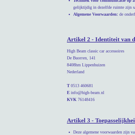
Techniek voor communicatie op a
gelijktijdig in dezelfde ruimte zij
Algemene Voorwaarden:
de onder
Artikel 2 - Identiteit van
High Beam classic car accessoires
De Buorren, 141
8408hm Lippenhuizen
Nederland
T
0513 460681
E
info@high-beam.nl
KVK
76148416
Artikel 3 - Toepasselijkhe
Deze algemene voorwaarden zijn van