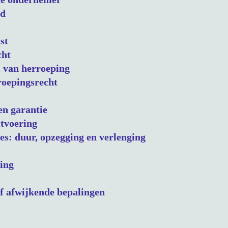
id
st
cht
l van herroeping
rroepingsrecht
en garantie
itvoering
es: duur, opzegging en verlenging
ling
of afwijkende bepalingen