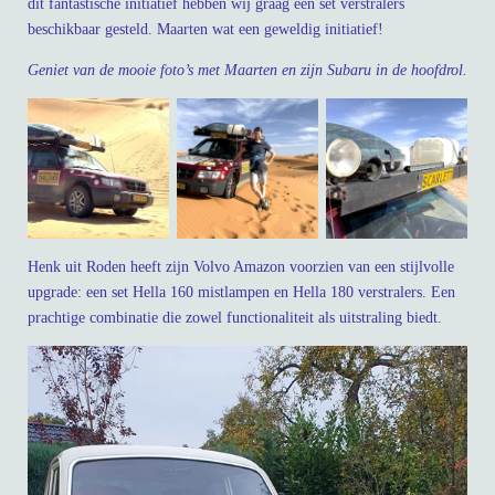
dit fantastische initiatief hebben wij graag een set verstralers
beschikbaar gesteld. Maarten wat een geweldig initiatief!
Geniet van de mooie foto’s met Maarten en zijn Subaru in de hoofdrol.
Henk uit Roden heeft zijn Volvo Amazon voorzien van een stijlvolle
upgrade: een set Hella 160 mistlampen en Hella 180 verstralers. Een
prachtige combinatie die zowel functionaliteit als uitstraling biedt.