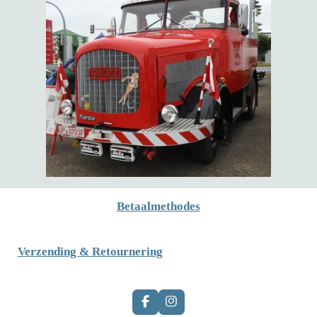
Betaalmethodes
Verzending & Retournering
F
I