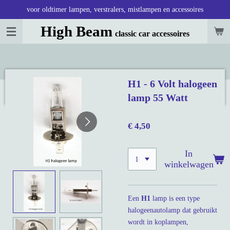
voor oldtimer lampen, verstralers, mistlampen en accessoires
Ga
direct
High Beam
classic car accessoires
naar
de
hoofdinhoud
H1 - 6 Volt halogeen
lamp 55 Watt
€ 4,50
In
winkelwagen
Een
H1
lamp is een type
halogeenautolamp dat gebruikt
wordt in koplampen,