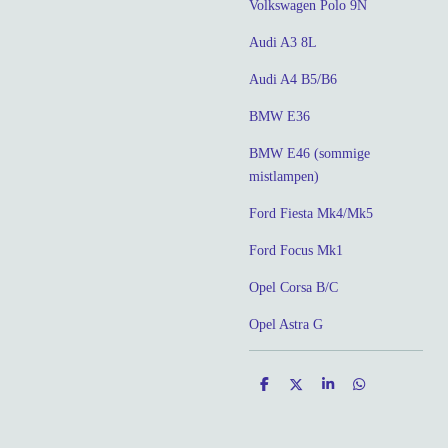
Volkswagen Polo 9N
Audi A3 8L
Audi A4 B5/B6
BMW E36
BMW E46 (sommige
mistlampen)
Ford Fiesta Mk4/Mk5
Ford Focus Mk1
Opel Corsa B/C
Opel Astra G
D
D
S
D
e
e
h
e
l
e
a
l
e
l
r
e
n
e
n