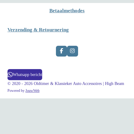
Betaalmethodes
Verzending & Retournering
F
I
a
n
c
s
e
t
b
a
Whatsapp bericht
o
g
o
r
© 2020 - 2026 Oldtimer & Klassieker Auto Accessoires | High Beam
k
a
Powered by
JouwWeb
m