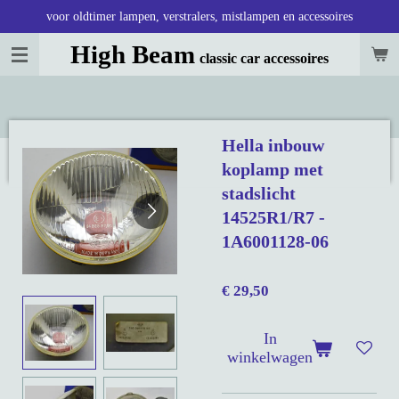
voor oldtimer lampen, verstralers, mistlampen en accessoires
Ga
direct
High Beam
classic car accessoires
naar
de
hoofdinhoud
Hella inbouw
koplamp met
stadslicht
14525R1/R7 -
1A6001128-06
€ 29,50
In
winkelwagen