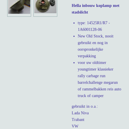
Hella inbouw koplamp met
stadslicht
type: 14525R1/R7 -
1A6001128-06
New Old Stock, nooit
gebruikt en nog in
oorspronkelijke
verpakking
voor uw oldtimer
youngtimer klassieker
rally carbage run
barrelchallenge megarun
of rammelbakken reis auto
truck of camper
gebruikt in o.a.
:
Lada Niva
Trabant
VW