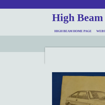
Ga
direct
High Beam
naar
de
hoofdinhoud
HIGH BEAM HOME PAGE
WEB