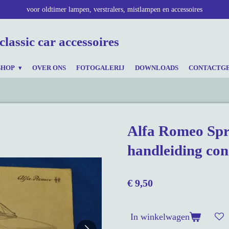
voor oldtimer lampen, verstralers, mistlampen en accessoires
classic car accessoires
SHOP
OVER ONS
FOTOGALERIJ
DOWNLOADS
CONTACTG
Alfa Romeo Spr
handleiding cond
€ 9,50
In winkelwagen