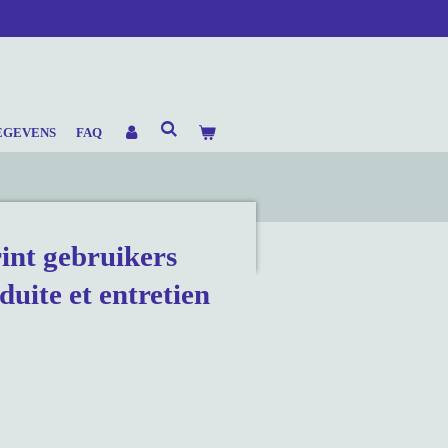
EGEVENS
FAQ
int gebruikers
uite et entretien