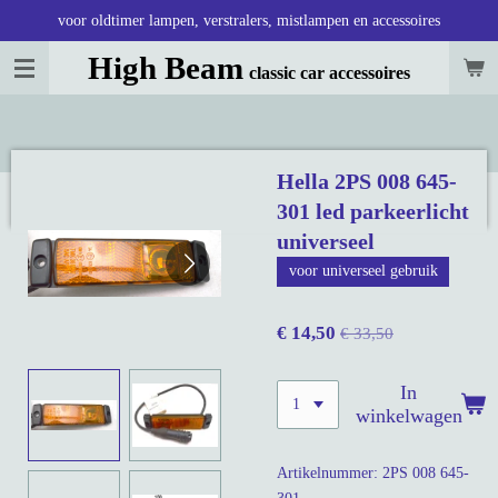
voor oldtimer lampen, verstralers, mistlampen en accessoires
Ga
direct
High Beam
classic car accessoires
naar
de
hoofdinhoud
Hella 2PS 008 645-
301 led parkeerlicht
universeel
voor universeel gebruik
€ 14,50
€ 33,50
In
winkelwagen
Artikelnummer:
2PS 008 645-