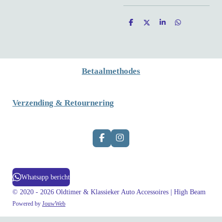
D
D
S
D
e
e
h
e
l
e
a
l
e
l
r
e
n
e
n
Betaalmethodes
Verzending & Retournering
F
I
a
n
c
s
e
t
b
a
Whatsapp bericht
o
g
o
r
© 2020 - 2026 Oldtimer & Klassieker Auto Accessoires | High Beam
k
a
Powered by
JouwWeb
m