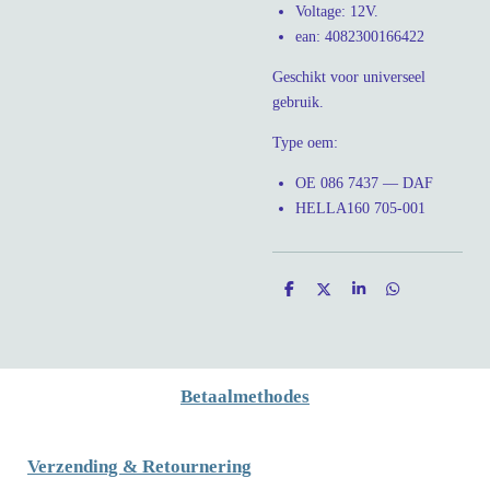
Voltage: 12V.
ean: 4082300166422
Geschikt voor universeel
gebruik.
Type oem:
OE 086 7437 — DAF
HELLA
160 705-001
D
D
S
D
e
e
h
e
l
e
a
l
e
l
r
e
n
e
n
Betaalmethodes
Verzending & Retournering