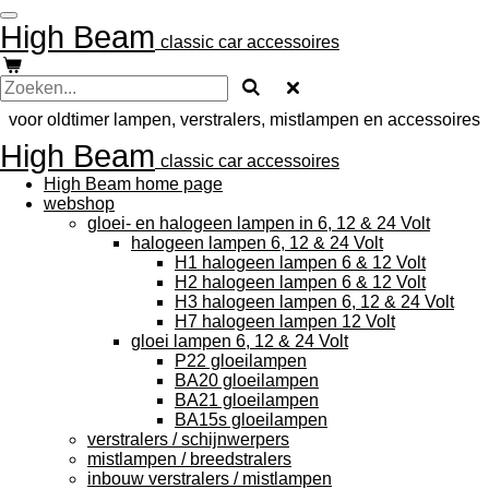
Ga
High Beam
direct
classic car accessoires
naar
de
hoofdinhoud
voor oldtimer lampen, verstralers, mistlampen en accessoires
High Beam
classic car accessoires
High Beam home page
webshop
gloei- en halogeen lampen in 6, 12 & 24 Volt
halogeen lampen 6, 12 & 24 Volt
H1 halogeen lampen 6 & 12 Volt
H2 halogeen lampen 6 & 12 Volt
H3 halogeen lampen 6, 12 & 24 Volt
H7 halogeen lampen 12 Volt
gloei lampen 6, 12 & 24 Volt
P22 gloeilampen
BA20 gloeilampen
BA21 gloeilampen
BA15s gloeilampen
verstralers / schijnwerpers
mistlampen / breedstralers
inbouw verstralers / mistlampen