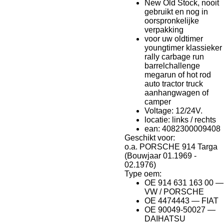
New Old Stock, nooit
gebruikt en nog in
oorspronkelijke
verpakking
voor uw oldtimer
youngtimer klassieker
rally carbage run
barrelchallenge
megarun of hot rod
auto tractor truck
aanhangwagen of
camper
Voltage: 12/24V.
locatie: links / rechts
ean: 4082300009408
Geschikt voor:
o.a. PORSCHE 914 Targa
(Bouwjaar 01.1969 -
02.1976)
Type oem:
OE 914 631 163 00 —
VW / PORSCHE
OE 4474443 — FIAT
OE 90049-50027 —
DAIHATSU