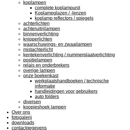
koplampen
complete koplampunit
Koplampglazen / -lenzen
koplamp reflectors / spiegels
achterlichten
achteruitrijlampen
binnenverlichting
knipperlichten
waarschuwings- en zwaailampen
mistachterlicht
kentekenverlichting / nummerplaatverlichting
positielampen
relais en onderbrekers
overige lampen
onze boekenkast
werkplaatshandboeken / technische
informatie
handleidingen voor gebruikers
auto folders
diversen
koopjeshoek lampen
Over ons
fotogalerij
downloads
contactgegevens