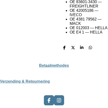
OE 83601-3430 —
FREIGHTLINER
OE 42005186 —
IVECO
OE 4381 79562 —
MACK
OE 012003 — HELLA
OE E4 1 — HELLA
D
D
S
D
e
e
h
e
l
e
a
l
e
l
r
e
n
e
n
Betaalmethodes
Verzending & Retournering
F
I
a
n