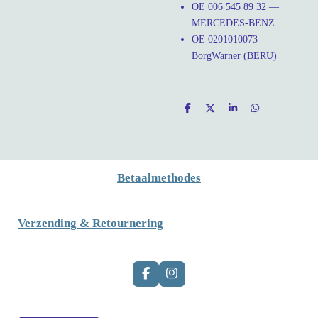
OE 006 545 89 32 —
MERCEDES-BENZ
OE 0201010073 —
BorgWarner (BERU)
D
D
S
D
e
e
h
e
l
e
a
l
e
l
r
e
n
e
n
Betaalmethodes
Verzending & Retournering
F
I
a
n
c
s
e
t