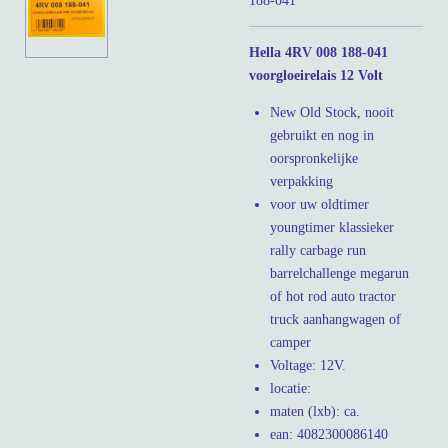
188-041
Hella 4RV 008 188-041
voorgloeirelais 12 Volt
New Old Stock, nooit
gebruikt en nog in
oorspronkelijke
verpakking
voor uw oldtimer
youngtimer klassieker
rally carbage run
barrelchallenge megarun
of hot rod auto tractor
truck aanhangwagen of
camper
Voltage: 12V.
locatie:
maten (lxb): ca.
ean: 4082300086140