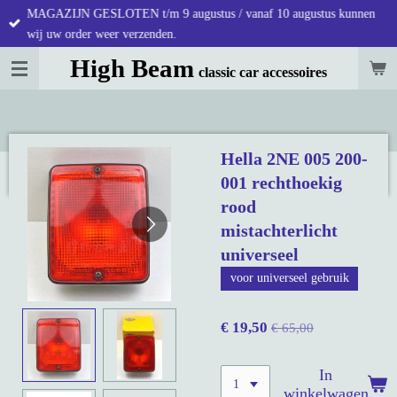
MAGAZIJN GESLOTEN t/m 9 augustus / vanaf 10 augustus kunnen
Ga
wij uw order weer verzenden.
direct
naar
High Beam
classic car accessoires
de
hoofdinhoud
Hella 2NE 005 200-
001 rechthoekig
rood
mistachterlicht
universeel
voor universeel gebruik
€ 19,50
€ 65,00
In
winkelwagen