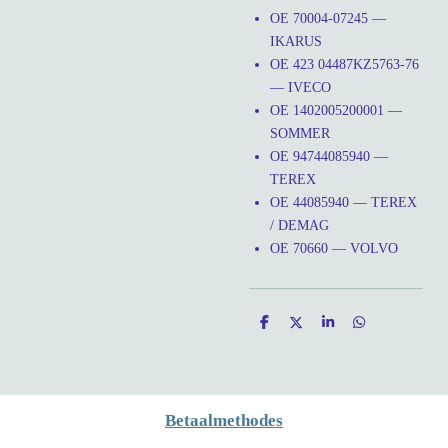
OE 70004-07245 —
IKARUS
OE 423 04487KZ5763-76
— IVECO
OE 1402005200001 —
SOMMER
OE 94744085940 —
TEREX
OE 44085940 — TEREX
/ DEMAG
OE 70660 — VOLVO
D
D
S
D
e
e
h
e
l
e
a
l
e
l
r
e
n
e
n
Betaalmethodes