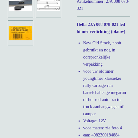
Artikelnummer:
2JA 008 078-
021
Hella 2JA 008 078-021 led
binnenverlichting (blauw)
New Old Stock, nooit
gebruikt en nog in
oorspronkelijke
verpakking
voor uw oldtimer
youngtimer klassieker
rally carbage run
barrelchallenge megarun
of hot rod auto tractor
truck aanhangwagen of
camper
Voltage: 12V.
voor maten: zie foto 4
ean: 4082300184884