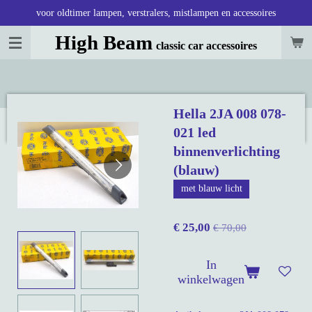
voor oldtimer lampen, verstralers, mistlampen en accessoires
Ga
direct
High Beam
classic car accessoires
naar
de
hoofdinhoud
Hella 2JA 008 078-
021 led
binnenverlichting
(blauw)
met blauw licht
€ 25,00
€ 70,00
In
winkelwagen