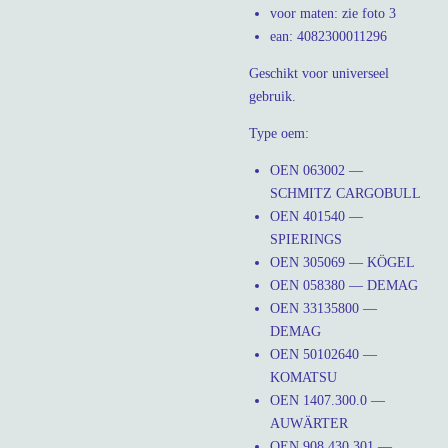
voor maten: zie foto 3
ean: 4082300011296
Geschikt voor universeel
gebruik.
Type oem:
OEN 063002 —
SCHMITZ CARGOBULL
OEN 401540 —
SPIERINGS
OEN 305069 — KÖGEL
OEN 058380 — DEMAG
OEN 33135800 —
DEMAG
OEN 50102640 —
KOMATSU
OEN 1407.300.0 —
AUWÄRTER
OEN 908 430 301 —