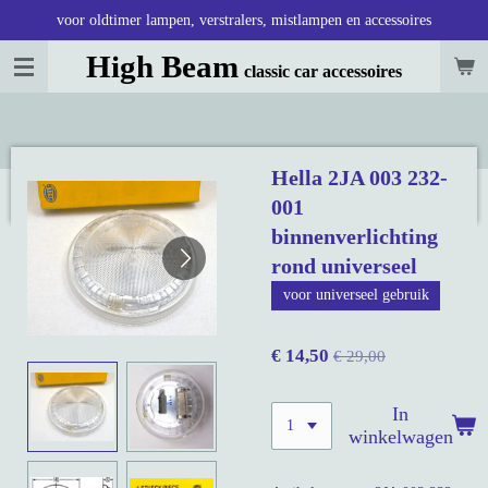
voor oldtimer lampen, verstralers, mistlampen en accessoires
Ga
direct
High Beam
classic car accessoires
naar
de
hoofdinhoud
Hella 2JA 003 232-
001
binnenverlichting
rond universeel
voor universeel gebruik
€ 14,50
€ 29,00
In
winkelwagen