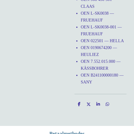
CLAAS
OEN L-SK0038 —
FRUEHAUF
OEN L-SK0038-001 —
FRUEHAUF
OEN 022501 — HELLA
OEN 0190674200 —
HEULIEZ
OEN 7.552.015.000 —
KÄSSBOHRER
OEN B241100000180 —
SANY
D
D
S
D
e
e
h
e
l
e
a
l
e
l
r
e
n
e
n
Betaalmethodes