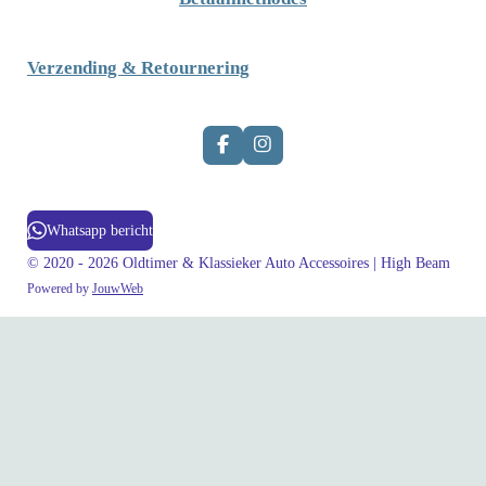
Verzending & Retournering
F
I
a
n
c
s
e
t
b
a
Whatsapp bericht
o
g
o
r
© 2020 - 2026 Oldtimer & Klassieker Auto Accessoires | High Beam
k
a
Powered by
JouwWeb
m