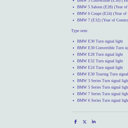
BMW 3 Convertible (E30) (Yea
BMW 5 Saloon (E28) (Year of 
BMW 6 Coupe (E24) (Year of C
BMW 7 (E32) (Year of Constru
Type oem:
BMW E30 Turn signal light
BMW E30 Convertible Turn sig
BMW E28 Turn signal light
BMW E32 Turn signal light
BMW E24 Turn signal light
BMW E30 Touring Turn signal 
BMW 3 Series Turn signal ligh
BMW 5 Series Turn signal ligh
BMW 7 Series Turn signal ligh
BMW 6 Series Turn signal ligh
D
D
S
e
e
h