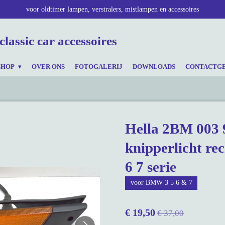
voor oldtimer lampen, verstralers, mistlampen en accessoires
classic car accessoires
SHOP
OVER ONS
FOTOGALERIJ
DOWNLOADS
CONTACTG
Hella 2BM 003 
knipperlicht re
6 7 serie
voor BMW 3 5 6 & 7
€ 19,50
€ 37,00