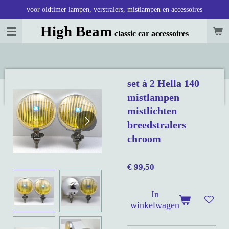
voor oldtimer lampen, verstralers, mistlampen en accessoires
Ga
direct
High Beam
classic car accessoires
naar
de
hoofdinhoud
set à 2 Hella 140
mistlampen
mistlichten
breedstralers
chroom
€ 99,50
In
winkelwagen