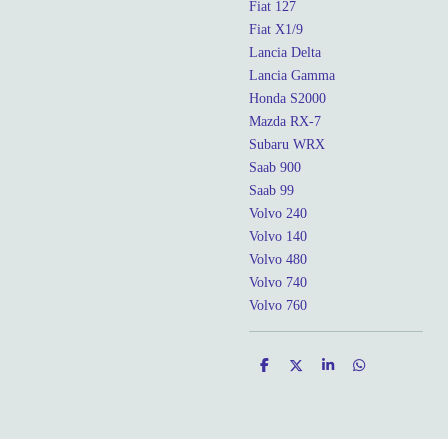
Fiat 127
Fiat X1/9
Lancia Delta
Lancia Gamma
Honda S2000
Mazda RX-7
Subaru WRX
Saab 900
Saab 99
Volvo 240
Volvo 140
Volvo 480
Volvo 740
Volvo 760
D
D
S
D
e
e
h
e
l
e
a
l
e
l
r
e
n
e
n