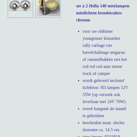
set à 2 Hella 140 mistlampen
mistlichten breedstralers
chroom
voor uw oldtimer
youngtimer klassieker
rally carbage run
barrelchallenge megarun
of rammelbakken reis hot
rod red rod auto motor
truck of camper
wordt geleverd inclusief
lichtbron: H3 lampen 12V
55W (op verzoek ook
leverbaar met 24V 70W)
zowel hangend als staand
te gebruiken
bescheiden maat: slechts
doorsnee ca. 14,5 cm.
type lenzen: 8331R19