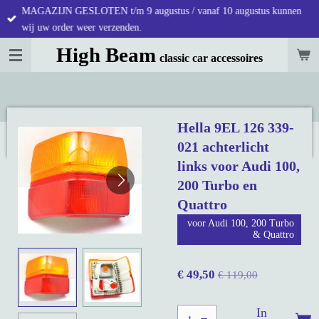
MAGAZIJN GESLOTEN t/m 9 augustus / vanaf 10 augustus kunnen
Ga
wij uw order weer verzenden.
direct
naar
High Beam
classic car accessoires
de
hoofdinhoud
Hella 9EL 126 339-
021 achterlicht
links voor Audi 100,
200 Turbo en
Quattro
voor Audi 100, 200 Turbo
& Quattro
€ 49,50
€ 119,00
In