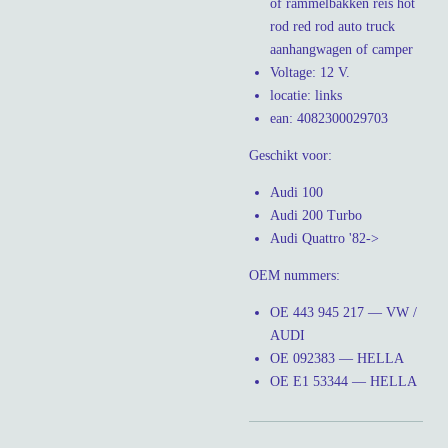
of rammelbakken reis hot
rod red rod auto truck
aanhangwagen of camper
Voltage: 12 V.
locatie: links
ean: 4082300029703
Geschikt voor:
Audi 100
Audi 200 Turbo
Audi Quattro '82->
OEM nummers:
OE 443 945 217 — VW /
AUDI
OE 092383 — HELLA
OE E1 53344 — HELLA