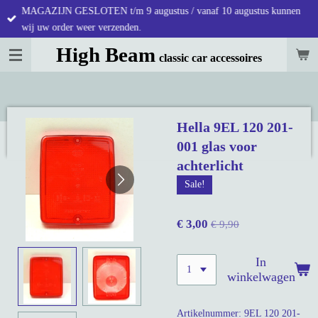
MAGAZIJN GESLOTEN t/m 9 augustus / vanaf 10 augustus kunnen
Ga
wij uw order weer verzenden.
direct
naar
High Beam
classic car accessoires
de
hoofdinhoud
Hella 9EL 120 201-
001 glas voor
achterlicht
Sale!
€ 3,00
€ 9,90
In
winkelwagen
Artikelnummer:
9EL 120 201-