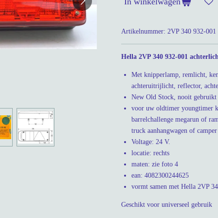
In winkelwagen
Artikelnummer:
2VP 340 932-001
Hella 2VP 340 932-001 achterlich
Met knipperlamp, remlicht, kent
achteruitrijlicht, reflector, acht
New Old Stock, nooit gebruikt 
voor uw oldtimer youngtimer kl
barrelchallenge megarun of ram
truck aanhangwagen of camper
Voltage: 24 V.
locatie: rechts
maten: zie foto 4
ean: 4082300244625
vormt samen met Hella 2VP 34
Geschikt voor universeel gebruik