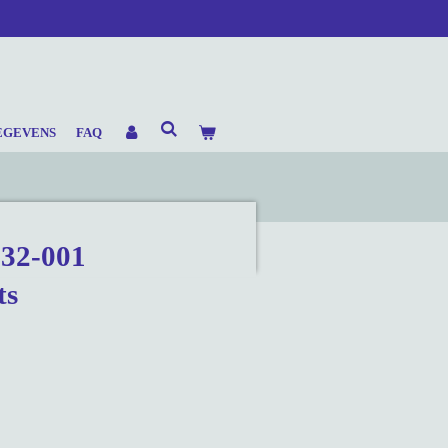
EGEVENS
FAQ
932-001
ts