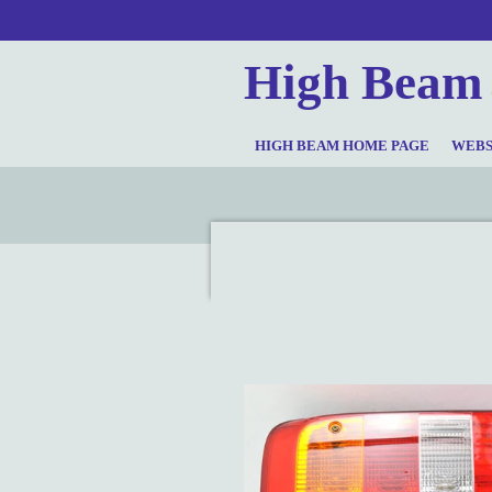
Ga
direct
High Beam
naar
de
hoofdinhoud
HIGH BEAM HOME PAGE
WEB