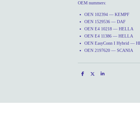
OEM nummers:
OEN 102394 — KEMPF
OEN 1529536 — DAF
OEN E4 10218 — HELLA
OEN E4 11386 — HELLA
OEN EasyConn I Hybrid — 
OEN 2197620 — SCANIA
D
D
S
e
e
h
l
e
a
e
l
r
n
e