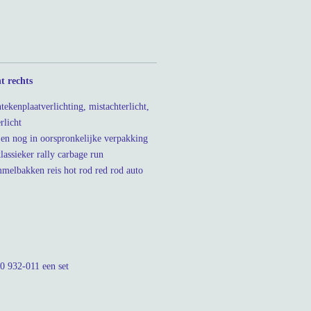
t rechts
ekenplaatverlichting, mistachterlicht,
erlicht
en nog in oorspronkelijke verpakking
assieker rally carbage run
melbakken reis hot rod red rod auto
0 932-011 een set