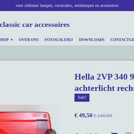
voor oldtimer lampen, verstralers, mistlampen en accessoires
classic car accessoires
SHOP
OVER ONS
FOTOGALERIJ
DOWNLOADS
CONTACTG
Hella 2VP 340 
achterlicht rech
Sale!
€ 49,50
€ 140,00