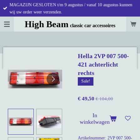
MAGAZIJN GESLOTEN t/m 9 augustus / vanaf 10 augustus kunnen
Ga
wij uw order weer verzenden.
direct
naar
High Beam
classic car accessoires
de
hoofdinhoud
Hella 2VP 007 500-
421 achterlicht
rechts
Sale!
€ 49,50
€ 104,00
In
winkelwagen
Artikelnummer:
2VP 007 500-