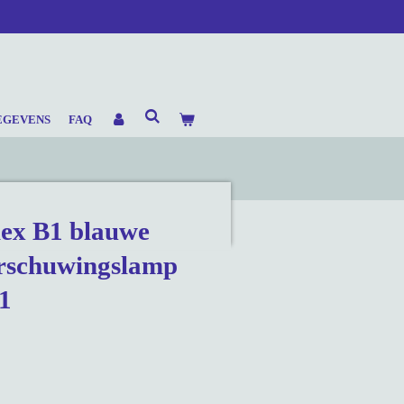
EGEVENS
FAQ
lex B1 blauwe
rschuwingslamp
1