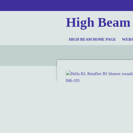
Ga
direct
High Beam
naar
de
hoofdinhoud
HIGH BEAM HOME PAGE
WEB