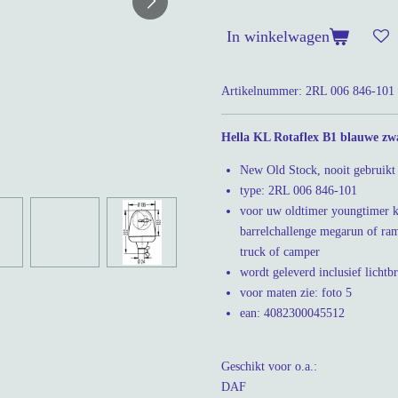
In winkelwagen
Artikelnummer:
2RL 006 846-101
Hella KL Rotaflex B1 blauwe z
New Old Stock, nooit gebruikt 
type: 2RL 006 846-101
voor uw oldtimer youngtimer kl
barrelchallenge megarun of ram
truck of camper
wordt geleverd inclusief lich
voor maten zie: foto 5
ean: 4082300045512
Geschikt voor o.a.:
DAF