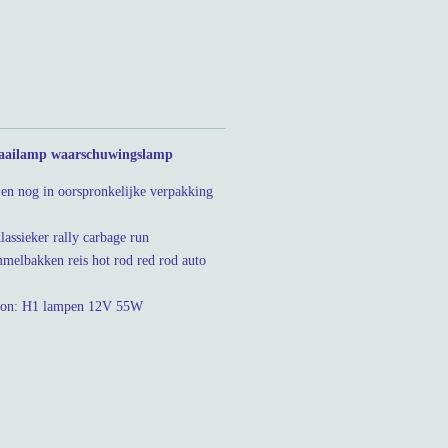
waailamp waarschuwingslamp
en nog in oorspronkelijke verpakking
assieker rally carbage run
melbakken reis hot rod red rod auto
tbron: H1 lampen 12V 55W