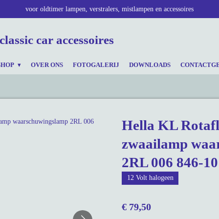
voor oldtimer lampen, verstralers, mistlampen en accessoires
classic car accessoires
SHOP
OVER ONS
FOTOGALERIJ
DOWNLOADS
CONTACTG
Hella KL Rotaf
zwaailamp waa
2RL 006 846-10
12 Volt halogeen
€ 79,50