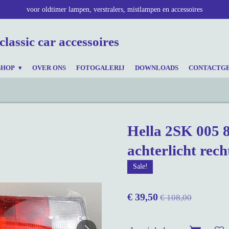
voor oldtimer lampen, verstralers, mistlampen en accessoires
classic car accessoires
SHOP
OVER ONS
FOTOGALERIJ
DOWNLOADS
CONTACTG
Hella 2SK 005 
achterlicht rech
Sale!
€ 39,50
€ 108,00