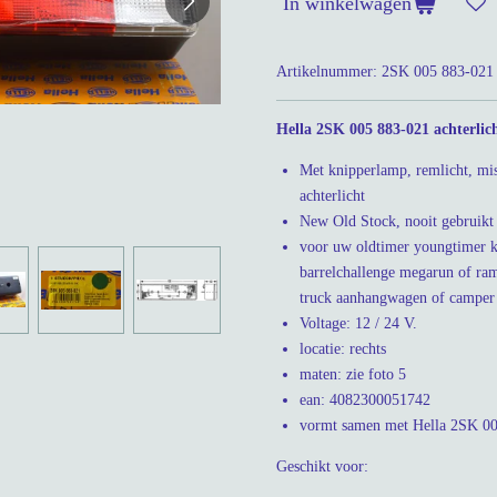
In winkelwagen
Artikelnummer:
2SK 005 883-021
Hella 2SK 005 883-021 achterlich
Met knipperlamp, remlicht, mista
achterlicht
New Old Stock, nooit gebruikt 
voor uw oldtimer youngtimer kl
barrelchallenge megarun of ram
truck aanhangwagen of camper
Voltage: 12 / 24 V.
locatie: rechts
maten: zie foto 5
ean: 4082300051742
vormt samen met Hella 2SK 00
Geschikt voor: