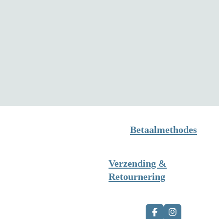
Betaalmethodes
Verzending &
Retournering
F
I