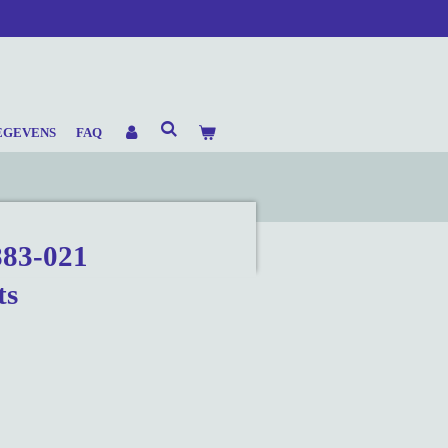
EGEVENS
FAQ
883-021
ts