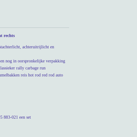
t rechts
chterlicht, achteruitrijlicht en
en nog in oorspronkelijke verpakking
assieker rally carbage run
melbakken reis hot rod red rod auto
5 883-021 een set