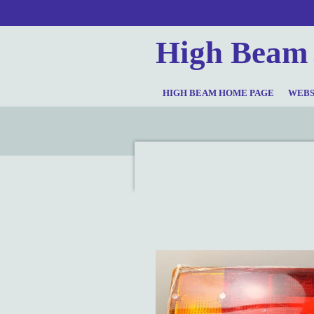
Ga
direct
High Beam
naar
de
hoofdinhoud
HIGH BEAM HOME PAGE
WEB