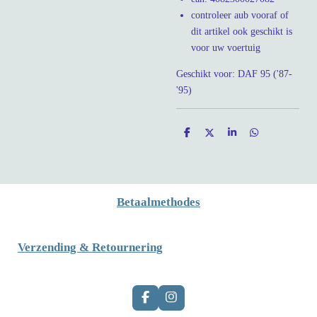
controleer aub vooraf of
dit artikel ook geschikt is
voor uw voertuig
Geschikt voor: DAF 95 ('87-
'95)
D
D
S
D
e
e
h
e
l
e
a
l
e
l
r
e
n
e
n
Betaalmethodes
Verzending & Retournering
F
I
a
n