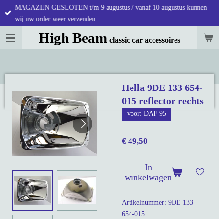
MAGAZIJN GESLOTEN t/m 9 augustus / vanaf 10 augustus kunnen
Ga
wij uw order weer verzenden.
direct
naar
High Beam
classic car accessoires
de
hoofdinhoud
Hella 9DE 133 654-
015 reflector rechts
voor: DAF 95
€ 49,50
In
winkelwagen
Artikelnummer:
9DE 133
654-015