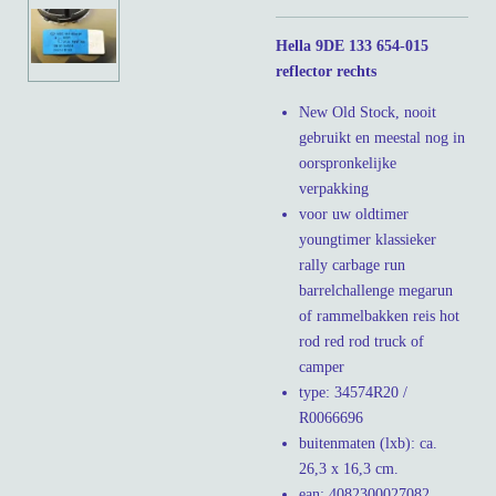
Hella 9DE 133 654-015
reflector rechts
New Old Stock, nooit
gebruikt en meestal nog in
oorspronkelijke
verpakking
voor uw oldtimer
youngtimer klassieker
rally carbage run
barrelchallenge megarun
of rammelbakken reis hot
rod red rod truck of
camper
type: 34574R20 /
R0066696
buitenmaten (lxb): ca.
26,3 x 16,3 cm.
ean: 4082300027082