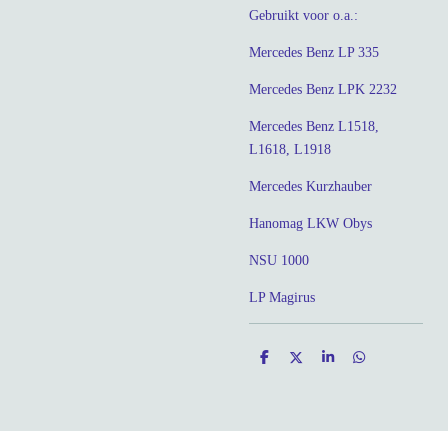
Gebruikt voor o.a.:
Mercedes Benz LP 335
Mercedes Benz LPK 2232
Mercedes Benz L1518,
L1618, L1918
Mercedes Kurzhauber
Hanomag LKW Obys
NSU 1000
LP Magirus
D
D
S
D
e
e
h
e
l
e
a
l
e
l
r
e
n
e
n