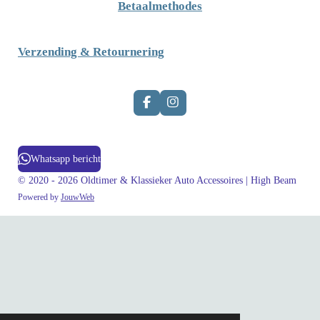
Betaalmethodes
Verzending & Retournering
F
I
a
n
c
s
e
t
b
a
Whatsapp bericht
o
g
o
r
© 2020 - 2026 Oldtimer & Klassieker Auto Accessoires | High Beam
k
a
Powered by
JouwWeb
m