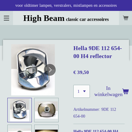
voor oldtimer lampen, verstralers, mistlampen en accessoires
Ga
direct
High Beam
classic car accessoires
naar
de
hoofdinhoud
Hella 9DE 112 654-
00 H4 reflector
€ 39,50
In
winkelwagen
Artikelnummer:
9DE 112
654-00
Hella 9DE 112 654-00 H4