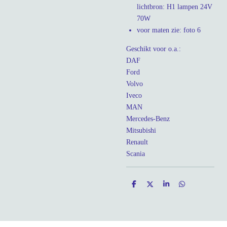
lichtbron: H1 lampen 24V
70W
voor maten zie: foto 6
Geschikt voor o.a.:
DAF
Ford
Volvo
Iveco
MAN
Mercedes-Benz
Mitsubishi
Renault
Scania
D
D
S
D
e
e
h
e
l
e
a
l
e
l
r
e
n
e
n