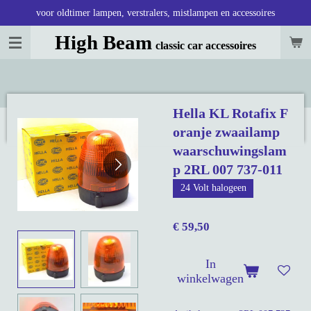
voor oldtimer lampen, verstralers, mistlampen en accessoires
Ga
direct
High Beam
classic car accessoires
naar
de
hoofdinhoud
Hella KL Rotafix F
oranje zwaailamp
waarschuwingslam
p 2RL 007 737-011
24 Volt halogeen
€ 59,50
In
winkelwagen