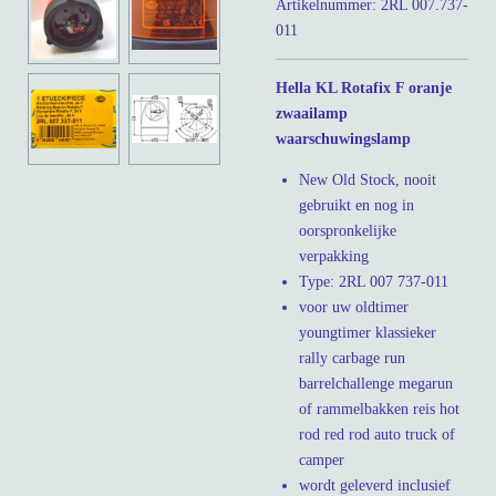
Artikelnummer:
2RL 007.737-
011
Hella KL Rotafix F oranje
zwaailamp
waarschuwingslamp
New Old Stock, nooit
gebruikt en nog in
oorspronkelijke
verpakking
Type: 2RL 007 737-011
voor uw oldtimer
youngtimer klassieker
rally carbage run
barrelchallenge megarun
of rammelbakken reis hot
rod red rod auto truck of
camper
wordt geleverd inclusief