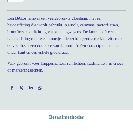
Een
BA15s
lamp is een veelgebruikte gloeilamp met een
bajonetfitting die wordt gebruikt in auto’s, caravans, motorfietsen,
bromfietsen verlichting van aanhangwagens. De lamp heeft een
bajonetfitting met twee pinnetjes die recht tegenover elkaar zitten en
de voet heeft een doorsnee van 15 mm. En één contactpunt aan de
onder kant en een enkele gloeidraad.
Vaak gebruikt voor knipperlichten, remlichten, stadslichten, interieur-
of markeringslichten.
D
D
S
D
e
e
h
e
l
e
a
l
e
l
r
e
n
e
n
Betaalmethodes