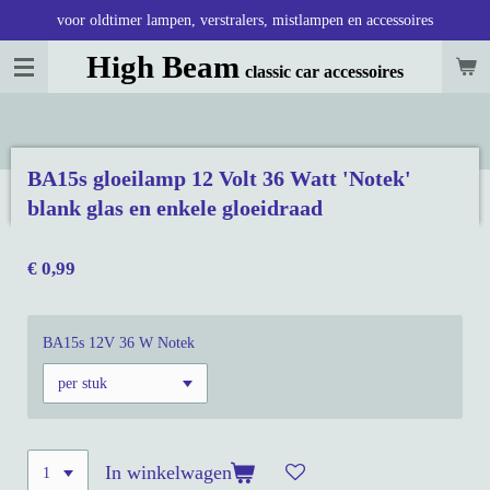
voor oldtimer lampen, verstralers, mistlampen en accessoires
Ga
direct
High Beam
classic car accessoires
naar
de
hoofdinhoud
BA15s gloeilamp 12 Volt 36 Watt 'Notek'
blank glas en enkele gloeidraad
€ 0,99
BA15s 12V 36 W Notek
In winkelwagen