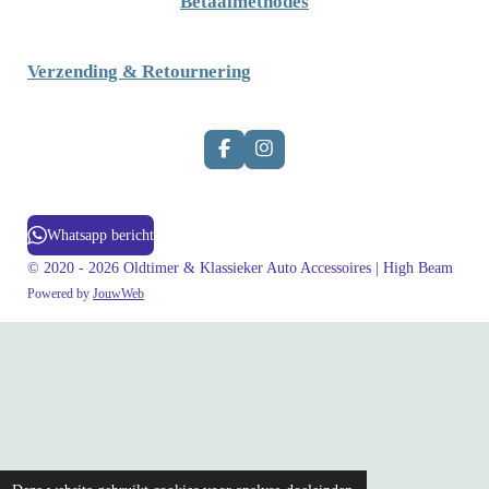
Betaalmethodes
Verzending & Retournering
F
I
a
n
c
s
e
t
b
a
Whatsapp bericht
o
g
o
r
© 2020 - 2026 Oldtimer & Klassieker Auto Accessoires | High Beam
k
a
Powered by
JouwWeb
m