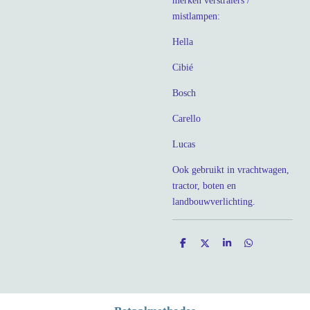
merken verstralers /
mistlampen:
Hella
Cibié
Bosch
Carello
Lucas
Ook gebruikt in vrachtwagen,
tractor, boten en
landbouwverlichting.
D
D
S
D
e
e
h
e
l
e
a
l
e
l
r
e
n
e
n