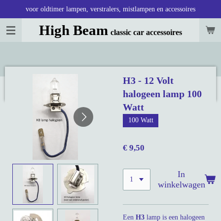
voor oldtimer lampen, verstralers, mistlampen en accessoires
Ga
direct
High Beam
classic car accessoires
naar
de
hoofdinhoud
H3 - 12 Volt
halogeen lamp 100
Watt
100 Watt
€ 9,50
In
winkelwagen
Een
H3
lamp is een halogeen