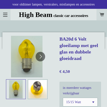
voor oldtimer lampen, verstralers, mistlampen en accessoires
Ga
direct
High Beam
classic car accessoires
naar
de
hoofdinhoud
BA20d 6 Volt
gloeilamp met geel
glas en dubbele
gloeidraad
€ 4,50
in meerdere wattages
verkrijgbaar