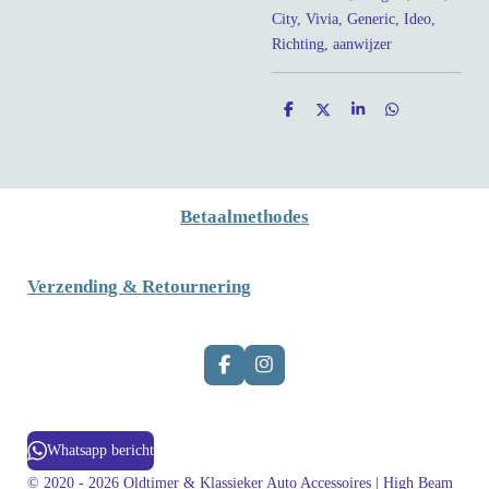
City, Vivia, Generic, Ideo,
Richting, aanwijzer
D
D
S
D
e
e
h
e
l
e
a
l
e
l
r
e
n
e
n
Betaalmethodes
Verzending & Retournering
F
I
a
n
c
s
e
t
b
a
Whatsapp bericht
o
g
o
r
© 2020 - 2026 Oldtimer & Klassieker Auto Accessoires | High Beam