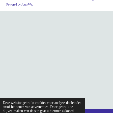
k
a
Powered by
JouwWeb
m
Deze website gebruikt cookies voor analyse-doeleinden
en/of het tonen van advertenties. Door gebruik te
blijven maken van de site gaat u hiermee akkoord.