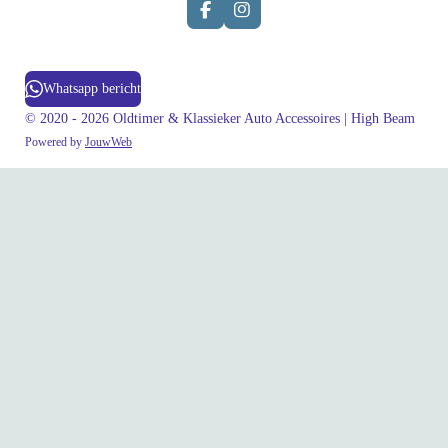
F
I
a
n
c
s
e
t
b
a
Whatsapp bericht
o
g
o
r
© 2020 - 2026 Oldtimer & Klassieker Auto Accessoires | High Beam
k
a
Powered by
JouwWeb
m