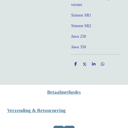
versies
Simson SR1
Simson SR2
Jawa 250
Jawa 350
D
D
S
D
e
e
h
e
l
e
a
l
e
l
r
e
n
e
n
Betaalmethodes
Verzending & Retournering