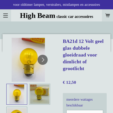
voor oldtimer lampen, verstralers, mistlampen en accessoires
Ga
direct
High Beam
classic car accessoires
naar
de
hoofdinhoud
BA21d 12 Volt geel
glas dubbele
gloeidraad voor
dimlicht of
grootlicht
€ 12,50
meerdere wattages
beschikbaar