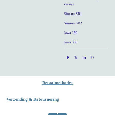
versies
Simson SR1
Simson SR2
Jawa 250
Jawa 350
D
D
S
D
e
e
h
e
l
e
a
l
e
l
r
e
n
e
n
Betaalmethodes
Verzending & Retournering