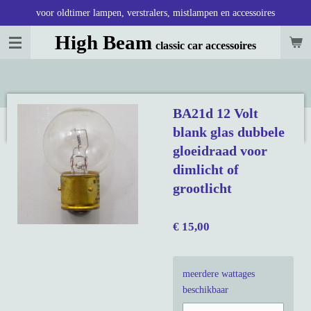
voor oldtimer lampen, verstralers, mistlampen en accessoires
Ga
direct
High Beam
classic car accessoires
naar
de
hoofdinhoud
BA21d 12 Volt
blank glas dubbele
gloeidraad voor
dimlicht of
grootlicht
€ 15,00
meerdere wattages
beschikbaar