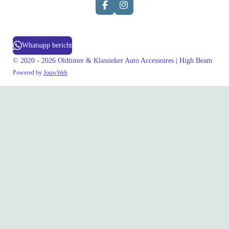
F
I
a
n
c
s
e
t
b
a
Whatsapp bericht
o
g
o
r
© 2020 - 2026 Oldtimer & Klassieker Auto Accessoires | High Beam
k
a
Powered by
JouwWeb
m