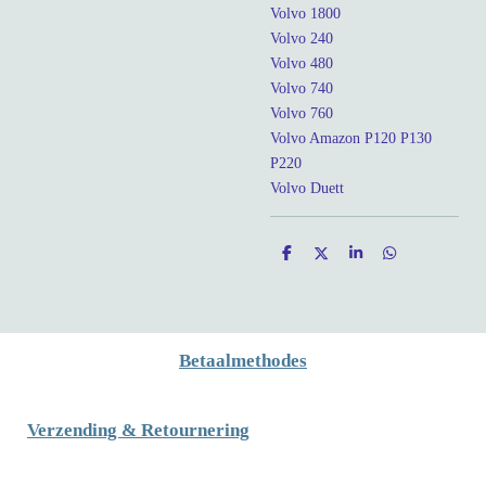
Volvo 1800
Volvo 240
Volvo 480
Volvo 740
Volvo 760
Volvo Amazon P120 P130
P220
Volvo Duett
D
D
S
D
e
e
h
e
l
e
a
l
e
l
r
e
n
e
n
Betaalmethodes
Verzending & Retournering