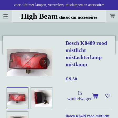
voor oldtimer lampen, verstralers, mistlampen en accessoires
Ga
direct
High Beam
classic car accessoires
naar
de
hoofdinhoud
Bosch K8489 rood
mistlicht
mistachterlamp
mistlamp
€ 9,50
In
winkelwagen
Bosch K8489 rood mistlicht