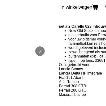
In winkelwagen
set à 2 Carello 623 inbouw
New Old Stock en nooi
o.a. gebruikt voor Fer
voor uw oldtimer young
rammelbakken reis hot 
wordt geleverd inclus
zowel hangend als sta
buitenmaten (lxb): ca.
type nr op lens: 0368
O. a. gebruikt voor:
Lancia Stratos
Lancia Delta HF Integrale
Fiat 131 Abarth
Alfa Romeo
Ferrari 308 GTB
Ferrari 288 GTO
Maserati biturbo