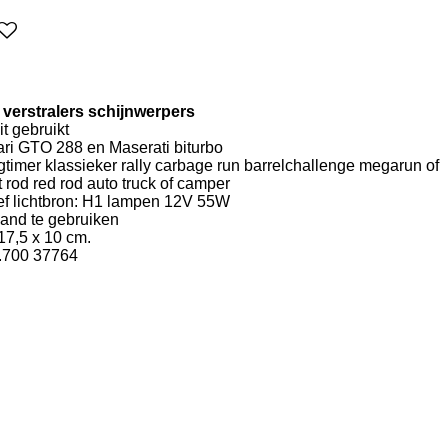
 verstralers schijnwerpers
t gebruikt
rari GTO 288 en Maserati biturbo
timer klassieker rally carbage run barrelchallenge megarun of
rod red rod auto truck of camper
ief lichtbron: H1 lampen 12V 55W
and te gebruiken
 17,5 x 10 cm.
1.700 37764