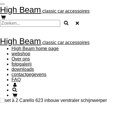
Ga
High Beam
direct
classic car accessoires
naar
de
hoofdinhoud
High Beam
classic car accessoires
High Beam home page
webshop
Over ons
fotogalerij
downloads
contactgegevens
FAQ